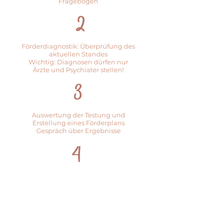
Fragebogen
2
Förderdiagnostik: Überprüfung des
aktuellen Standes
Wichtig: Diagnosen dürfen nur
Ärzte und
Psychiater stellen!
3
Auswertung der Testung und
Erstellung eines Förderplans
Gespräch über Ergebnisse
4
Ganzheitliches Training (1x pro
Woche) mit Übungen für zuhause
Integration der Übungen in den
Alltag