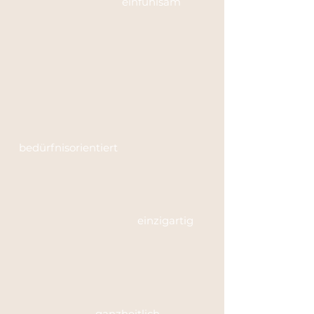
einfühlsam
bedürfnisorientiert
einzigartig
ganzheitlich