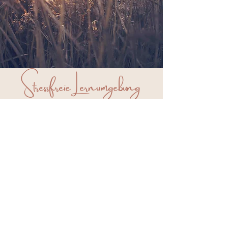
Stressfreie Lernumgebung
Es wird eine Umgebung
geschaffen, die frei von Druck und
Stress ist. Ein sicherer Raum bietet
Kindern die Möglichkeit
abzuschalten und zu entspannen.
Die Kinder können in ihrem
eigenen Tempo lernen und
wachsen, ohne Angst vor
Versagen oder Bewertung. Spaß
und Freude sind hier im
Fokus.